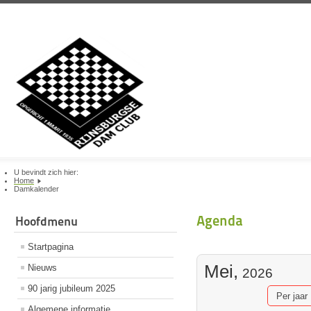
U bevindt zich hier:
Home
Damkalender
Agenda
Hoofdmenu
Startpagina
Mei,
Nieuws
2026
90 jarig jubileum 2025
Per jaar
Algemene informatie