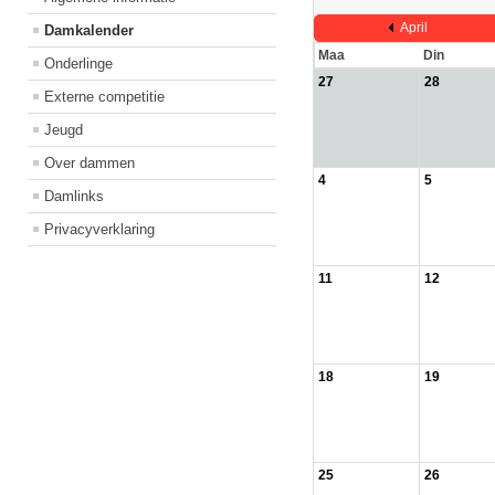
April
Damkalender
Maa
Din
Onderlinge
27
28
Externe competitie
Jeugd
Over dammen
4
5
Damlinks
Privacyverklaring
11
12
18
19
25
26