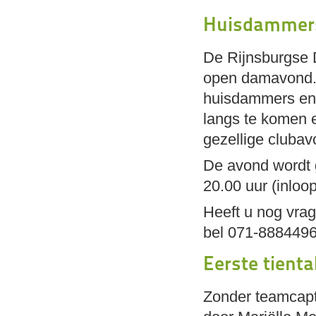
Huisdammers
De Rijnsburgse 
open damavond. 
huisdammers en 
langs te komen 
gezellige clubav
De avond wordt 
20.00 uur (inloo
Heeft u nog vra
bel 071-8884496 
Eerste tienta
Zonder teamcapt