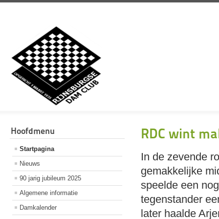
Hoofdmenu
RDC wint mak
Startpagina
In de zevende ro
Nieuws
gemakkelijke mi
90 jarig jubileum 2025
speelde een noga
Algemene informatie
tegenstander een
Damkalender
later haalde Arj