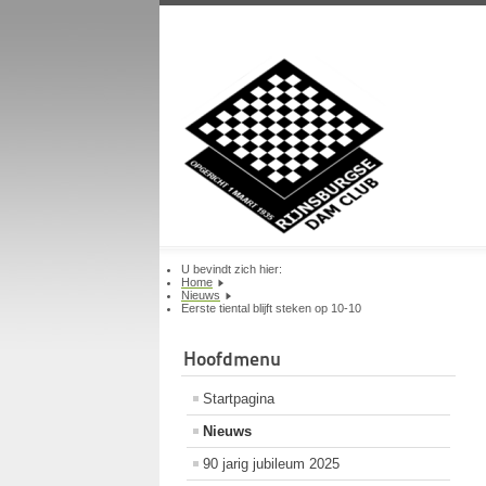
U bevindt zich hier:
Home
Nieuws
Eerste tiental blijft steken op 10-10
Hoofdmenu
Startpagina
Nieuws
90 jarig jubileum 2025