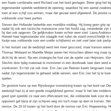
een fraaie combinatie werd Richard van het bord geslagen. Beter ging het bi
tegenstander speelde weifelend de opening, waardoor hij een aantal zwaktes
toen al een schijf zou winnen, maar dat gevaar werd afgewend. De positie va
voldoende voor twee punten.
Steven den Hollander beleefde een moeilijke middag. Hij kreeg geen grip op 
nadat hij ook een tactische manoeuvre over het hoofd zag, veranderde zijn st
hij dan ook opgeven. De gelijkmaker kwam echter weer snel. Laura Andries
Hoewel haar tegenstander erin slaagde met ruilen de stand overzichtelijk te
foutje was voldoende voor een snelle schijfwinst en niet veel later ook partij
In het restant van de wedstrijd werd niet meer gescoord, maar kansen waren
Thomas Wielaard en Mariëlle Meijer waren het misschien alleen nog maar s
dicht bij de winst. Na een strategische fout van de speler van Heijmans, kle
Slechts door tijdig materiaal te investeren in een doorbraak naar dam werd 
voorkomen. En het zat ook mee. Eric-Jan van Reenen kwam langzaam maar z
nadat zijn tegenstander te gehaast wilde winnen, wist Eric-Jan het tij te ker
spelen.
De grootste kans op een Rijnsburgse overwinning kwam op het bord van D
wedstrijd had zij al een goede mogelijkheid gemist, maar ik het late middensp
goed spel speelde ze naar een offervariant toe, die voldoende leek voor de w
opponent gaf bijna al zijn schijven weg om toch maar op dam te komen. Het
remise. De 10-10 kwam op het bord door de remise van Eric Hogewoning. Hoew