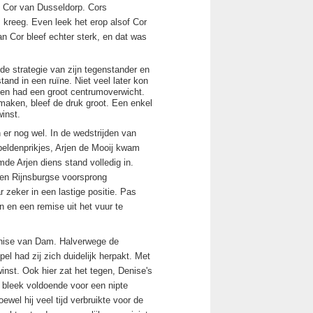
j Cor van Dusseldorp. Cors
 kreeg. Even leek het erop alsof Cor
n Cor bleef echter sterk, en dat was
de strategie van zijn tegenstander en
and in een ruïne. Niet veel later kon
sen had een groot centrumoverwicht.
 maken, bleef de druk groot. Een enkel
winst.
 er nog wel. In de wedstrijden van
peldenprikjes, Arjen de Mooij kwam
mde Arjen diens stand volledig in.
een Rijnsburgse voorsprong
eker in een lastige positie. Pas
en en een remise uit het vuur te
enise van Dam. Halverwege de
el had zij zich duidelijk herpakt. Met
inst. Ook hier zat het tegen, Denise's
 bleek voldoende voor een nipte
el hij veel tijd verbruikte voor de