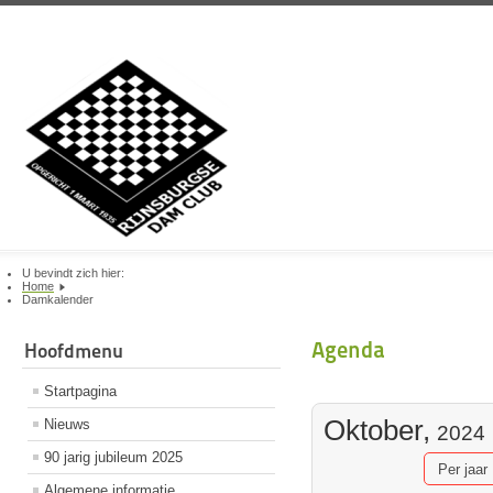
U bevindt zich hier:
Home
Damkalender
Agenda
Hoofdmenu
Startpagina
Oktober,
Nieuws
2024
90 jarig jubileum 2025
Per jaar
Algemene informatie