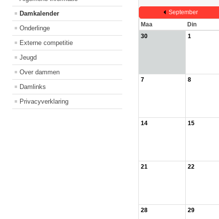
September
Damkalender
Maa
Din
Onderlinge
30
1
Externe competitie
Jeugd
Over dammen
7
8
Damlinks
Privacyverklaring
14
15
21
22
28
29