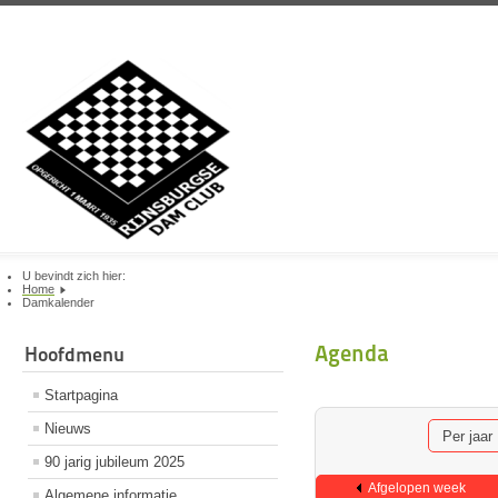
U bevindt zich hier:
Home
Damkalender
Agenda
Hoofdmenu
Startpagina
Nieuws
Per jaar
90 jarig jubileum 2025
Afgelopen week
Algemene informatie