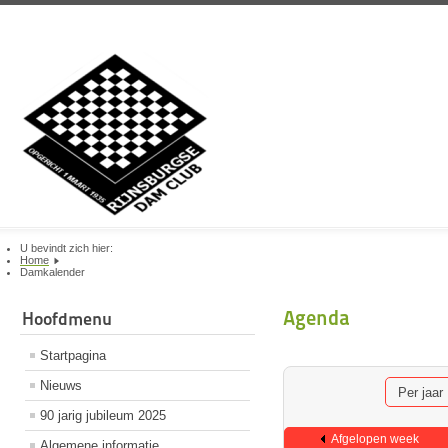
U bevindt zich hier:
Home
Damkalender
Agenda
Hoofdmenu
Startpagina
Nieuws
Per jaar
90 jarig jubileum 2025
Afgelopen week
Algemene informatie