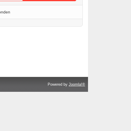
onden
Powered by
Joomla!®