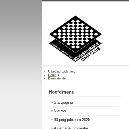
U bevindt zich hier:
Home
Damkalender
Hoofdmenu
Startpagina
Nieuws
90 jarig jubileum 2025
Algemene informatie