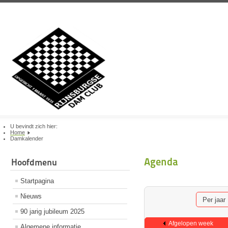
U bevindt zich hier:
Home
Damkalender
Agenda
Hoofdmenu
Startpagina
Nieuws
Per jaar
90 jarig jubileum 2025
Afgelopen week
Algemene informatie