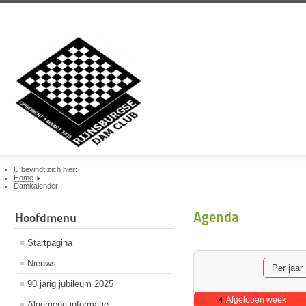
U bevindt zich hier:
Home
Damkalender
Agenda
Hoofdmenu
Startpagina
Nieuws
Per jaar
90 jarig jubileum 2025
Afgelopen week
Algemene informatie