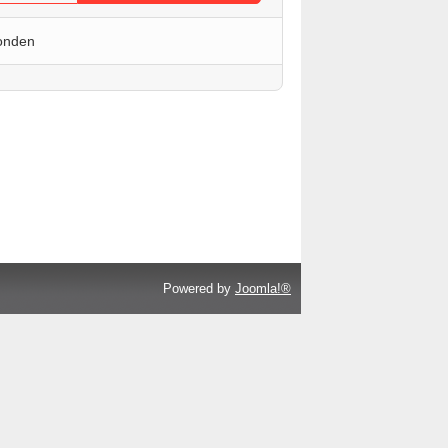
onden
Powered by
Joomla!®