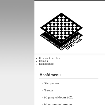
U bevindt zich hier:
Home
Damkalender
Hoofdmenu
Startpagina
Nieuws
90 jarig jubileum 2025
Algemene informatie