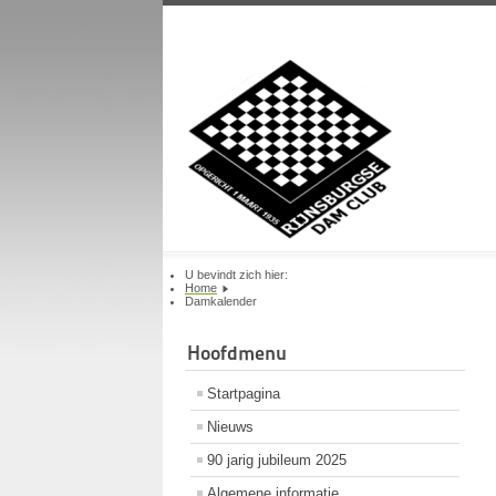
U bevindt zich hier:
Home
Damkalender
Hoofdmenu
Startpagina
Nieuws
90 jarig jubileum 2025
Algemene informatie