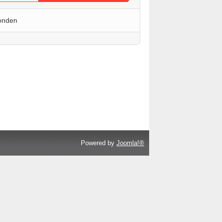
onden
Powered by
Joomla!®