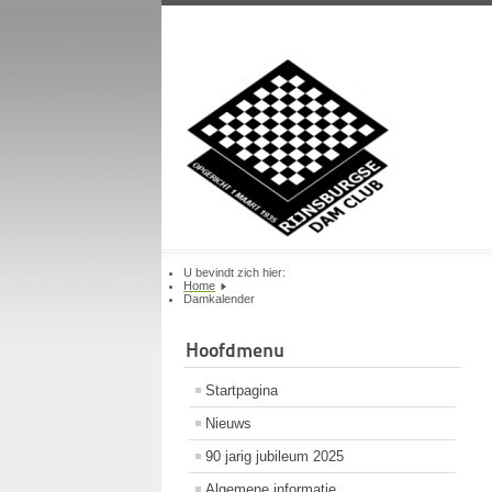
U bevindt zich hier:
Home
Damkalender
Hoofdmenu
Startpagina
Nieuws
90 jarig jubileum 2025
Algemene informatie