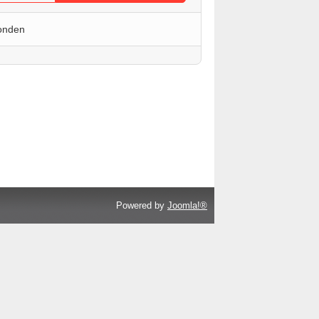
onden
Powered by
Joomla!®