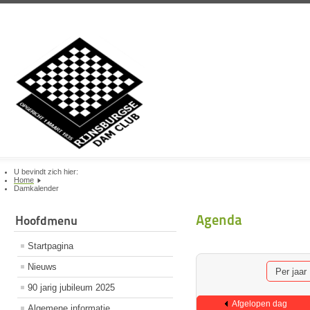
U bevindt zich hier:
Home
Damkalender
Agenda
Hoofdmenu
Startpagina
Nieuws
Per jaar
90 jarig jubileum 2025
Afgelopen dag
Algemene informatie