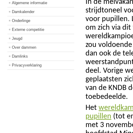
In de meivakan
Algemene informatie
strijdtoneel 
Damkalender
voor pupillen.
Onderlinge
om zich via di
Externe competitie
wereldkampioen
Jeugd
zou voldoende 
Over dammen
dan ook de tele
Damlinks
weerstandpuntj
Privacyverklaring
deel. Vorige w
geplaatsten zi
van de KNDB d
toebedeelde.
Het
wereldkam
pupillen
(tot e
met 3 november