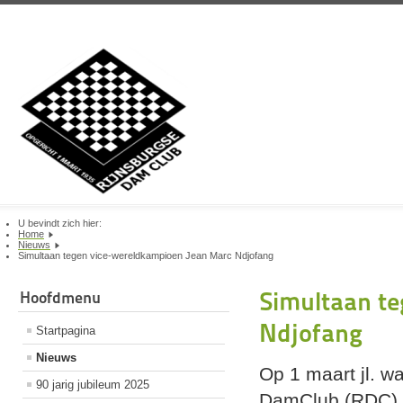
U bevindt zich hier:
Home
Nieuws
Simultaan tegen vice-wereldkampioen Jean Marc Ndjofang
Simultaan t
Hoofdmenu
Ndjofang
Startpagina
Nieuws
Op 1 maart jl. w
90 jarig jubileum 2025
DamClub (RDC) we