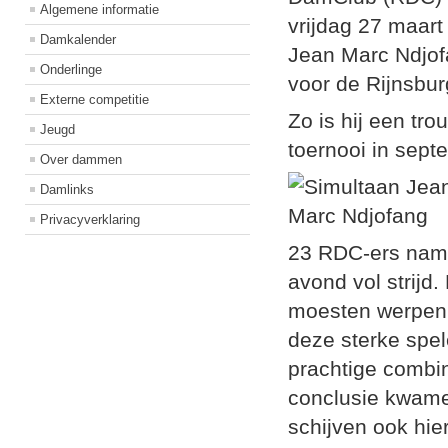
Algemene informatie
vrijdag 27 maart
Damkalender
Jean Marc Ndjof
Onderlinge
voor de Rijnsbu
Externe competitie
Zo is hij een tr
Jeugd
toernooi in septe
Over dammen
Damlinks
Privacyverklaring
23 RDC-ers name
avond vol strijd.
moesten werpen,
deze sterke spel
prachtige combin
conclusie kwamen
schijven ook hi