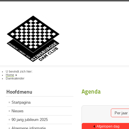
U bevindt zich hier:
Home
Damkalender
Agenda
Hoofdmenu
Startpagina
Nieuws
Per jaar
90 jarig jubileum 2025
Afgelopen dag
Algemene informatie