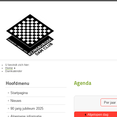
U bevindt zich hier:
Home
Damkalender
Agenda
Hoofdmenu
Startpagina
Nieuws
Per jaar
90 jarig jubileum 2025
Afgelopen dag
Algemene informatie