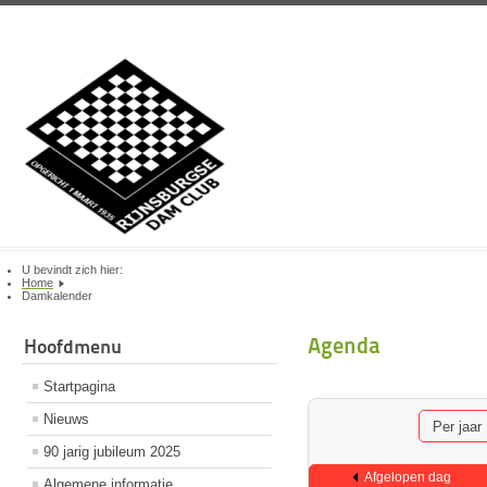
U bevindt zich hier:
Home
Damkalender
Agenda
Hoofdmenu
Startpagina
Nieuws
Per jaar
90 jarig jubileum 2025
Afgelopen dag
Algemene informatie