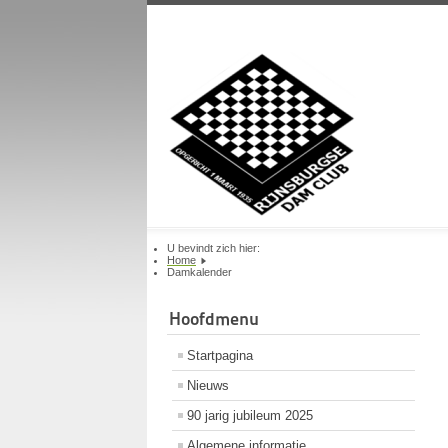
U bevindt zich hier:
Home
Damkalender
Hoofdmenu
Startpagina
Nieuws
90 jarig jubileum 2025
Algemene informatie